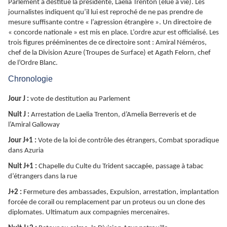
Parlement a destitué la présidente, Laelia Trenton (élue à vie). Les
journalistes indiquent qu’il lui est reproché de ne pas prendre de
mesure suffisante contre « l’agression étrangère ». Un directoire de
« concorde nationale » est mis en place. L’ordre azur est officialisé. Les
trois figures prééminentes de ce directoire sont : Amiral Néméros,
chef de la Division Azure (Troupes de Surface) et Agath Felorn, chef
de l’Ordre Blanc.
Chronologie
Jour J :
vote de destitution au Parlement
Nuit J :
Arrestation de Laelia Trenton, d’Amelia Berreveris et de
l’Amiral Galloway
Jour J+1 :
Vote de la loi de contrôle des étrangers, Combat sporadique
dans Azuria
Nuit J+1 :
Chapelle du Culte du Trident saccagée, passage à tabac
d’étrangers dans la rue
J+2 :
Fermeture des ambassades, Expulsion, arrestation, implantation
forcée de corail ou remplacement par un proteus ou un clone des
diplomates. Ultimatum aux compagnies mercenaires.