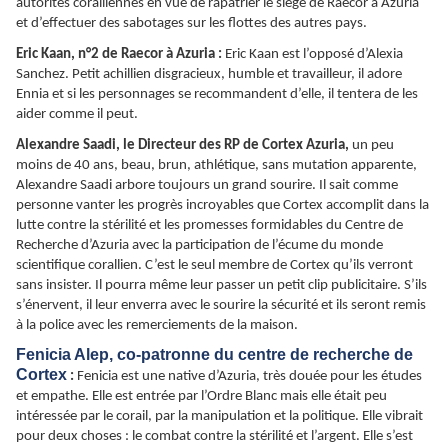
autorités coralliennes en vue de rapatrier le siège de Raecor à Azuria
et d’effectuer des sabotages sur les flottes des autres pays.
Eric Kaan, n°2 de Raecor à Azuria :
Eric Kaan est l’opposé d’Alexia
Sanchez. Petit achillien disgracieux, humble et travailleur, il adore
Ennia et si les personnages se recommandent d’elle, il tentera de les
aider comme il peut.
Alexandre Saadi, le Directeur des RP de Cortex Azuria,
un peu
moins de 40 ans, beau, brun, athlétique, sans mutation apparente,
Alexandre Saadi arbore toujours un grand sourire. Il sait comme
personne vanter les progrès incroyables que Cortex accomplit dans la
lutte contre la stérilité et les promesses formidables du Centre de
Recherche d’Azuria avec la participation de l’écume du monde
scientifique corallien. C’est le seul membre de Cortex qu’ils verront
sans insister. Il pourra même leur passer un petit clip publicitaire. S’ils
s’énervent, il leur enverra avec le sourire la sécurité et ils seront remis
à la police avec les remerciements de la maison.
Fenicia Alep, co-patronne du centre de recherche de
Cortex
:
Fenicia est une native d’Azuria, très douée pour les études
et empathe. Elle est entrée par l’Ordre Blanc mais elle était peu
intéressée par le corail, par la manipulation et la politique. Elle vibrait
pour deux choses : le combat contre la stérilité et l’argent. Elle s’est