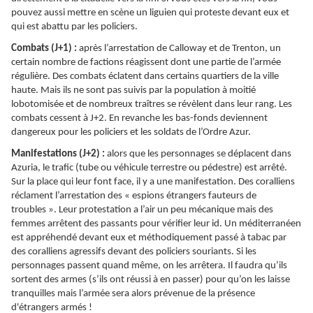
pouvez aussi mettre en scène un liguien qui proteste devant eux et
qui est abattu par les policiers.
Combats (J+1) :
après l’arrestation de Calloway et de Trenton, un
certain nombre de factions réagissent dont une partie de l’armée
régulière. Des combats éclatent dans certains quartiers de la ville
haute. Mais ils ne sont pas suivis par la population à moitié
lobotomisée et de nombreux traîtres se révèlent dans leur rang. Les
combats cessent à J+2. En revanche les bas-fonds deviennent
dangereux pour les policiers et les soldats de l’Ordre Azur.
Manifestations (J+2) :
alors que les personnages se déplacent dans
Azuria, le trafic (tube ou véhicule terrestre ou pédestre) est arrêté.
Sur la place qui leur font face, il y a une manifestation. Des coralliens
réclament l’arrestation des « espions étrangers fauteurs de
troubles ». Leur protestation a l’air un peu mécanique mais des
femmes arrêtent des passants pour vérifier leur id. Un méditerranéen
est appréhendé devant eux et méthodiquement passé à tabac par
des coralliens agressifs devant des policiers souriants. Si les
personnages passent quand même, on les arrêtera. Il faudra qu’ils
sortent des armes (s’ils ont réussi à en passer) pour qu’on les laisse
tranquilles mais l’armée sera alors prévenue de la présence
d'étrangers armés !