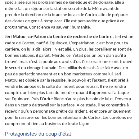
spécialisée sur les programmes de génétique et de clonage. Elle a
même fait un séjour sur la station secrète de la Mère avant de
prendre la direction de la branche locale de Cortex afin de préparer
des clones de gens à remplacer. Elle est persuadée que grâce à ce
programme, Conscience va sauver l’humanité.
Jeri Matou, co-Patron du Centre de recherche de Cortex :
Jeri est un
cadre de Cortex, natif d’Equinoxe. L’expatriation, c’est bon pour ta
carrière, on lui a dit, alors il y est allé. En plus, les coralliennes sont de
bonnes salopes, il paraît. Merde, ce n’était pas un bon plan qu’il a
trouvé, mais c’est la poule aux œufs d’or. Ces coralliennes ont trouvé
le secret du clonage humain. Des milliards de sols à se faire avec un
peu de perfectionnement et un bon marketeux comme lui. Jeri
Matou est obsédé par la réussite, le pouvoir et l’argent. Il est prêt à
vendre Equinoxe et le culte du Trident pour réussir. Il ne se rendra
compte que bien plus tard du merdier quand il apprendra l’attaque
sur Equinoxe. Puis l’Ordre Blanc n’aura plus besoin de lui et l’enverra
dans un camp de travail sur la surface. A ce stade, il ne consentira à
recevoir qu’un personnage prêtre du Trident, et encore uniquement
pour le rassurer sur les bonnes intentions de Cortex. Les curetons ne
comprennent rien au business de toute façon.
Protagonistes du coup d’état