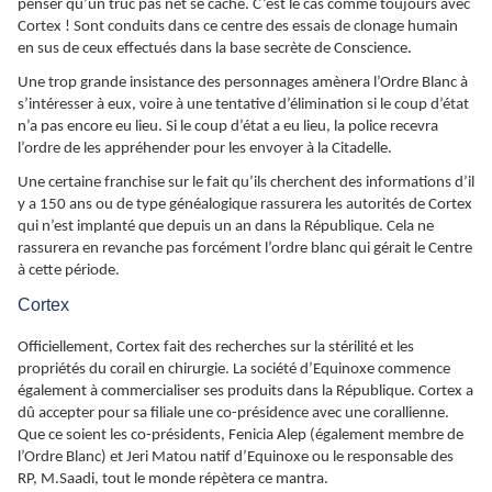
penser qu’un truc pas net se cache. C’est le cas comme toujours avec
Cortex ! Sont conduits dans ce centre des essais de clonage humain
en sus de ceux effectués dans la base secrète de Conscience.
Une trop grande insistance des personnages amènera l’Ordre Blanc à
s’intéresser à eux, voire à une tentative d’élimination si le coup d’état
n’a pas encore eu lieu. Si le coup d’état a eu lieu, la police recevra
l’ordre de les appréhender pour les envoyer à la Citadelle.
Une certaine franchise sur le fait qu’ils cherchent des informations d’il
y a 150 ans ou de type généalogique rassurera les autorités de Cortex
qui n’est implanté que depuis un an dans la République. Cela ne
rassurera en revanche pas forcément l’ordre blanc qui gérait le Centre
à cette période.
Cortex
Officiellement, Cortex fait des recherches sur la stérilité et les
propriétés du corail en chirurgie. La société d’Equinoxe commence
également à commercialiser ses produits dans la République. Cortex a
dû accepter pour sa filiale une co-présidence avec une corallienne.
Que ce soient les co-présidents, Fenicia Alep (également membre de
l’Ordre Blanc) et Jeri Matou natif d’Equinoxe ou le responsable des
RP, M.Saadi, tout le monde répètera ce mantra.