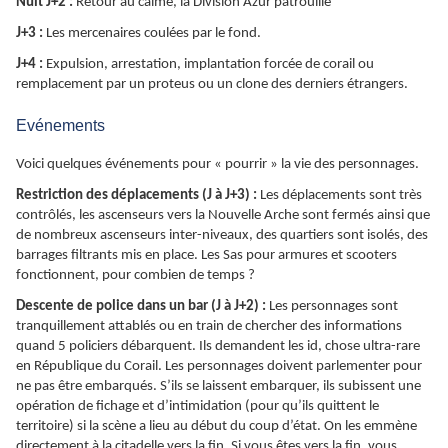
Nuit J+2 :
Retour au calme, la Division Azur patrouille
J+3 :
Les mercenaires coulées par le fond.
J+4 :
Expulsion, arrestation, implantation forcée de corail ou
remplacement par un proteus ou un clone des derniers étrangers.
Evénements
Voici quelques événements pour « pourrir » la vie des personnages.
Restriction des déplacements (J à J+3) :
Les déplacements sont très
contrôlés, les ascenseurs vers la Nouvelle Arche sont fermés ainsi que
de nombreux ascenseurs inter-niveaux, des quartiers sont isolés, des
barrages filtrants mis en place. Les Sas pour armures et scooters
fonctionnent, pour combien de temps ?
Descente de police dans un bar (J à J+2) :
Les personnages sont
tranquillement attablés ou en train de chercher des informations
quand 5 policiers débarquent. Ils demandent les id, chose ultra-rare
en République du Corail. Les personnages doivent parlementer pour
ne pas être embarqués. S’ils se laissent embarquer, ils subissent une
opération de fichage et d’intimidation (pour qu’ils quittent le
territoire) si la scène a lieu au début du coup d’état. On les emmène
directement à la citadelle vers la fin. Si vous êtes vers la fin, vous