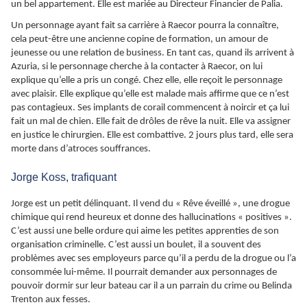
un bel appartement. Elle est mariée au Directeur Financier de Palia.
Un personnage ayant fait sa carrière à Raecor pourra la connaître,
cela peut-être une ancienne copine de formation, un amour de
jeunesse ou une relation de business. En tant cas, quand ils arrivent à
Azuria, si le personnage cherche à la contacter à Raecor, on lui
explique qu’elle a pris un congé. Chez elle, elle reçoit le personnage
avec plaisir. Elle explique qu’elle est malade mais affirme que ce n’est
pas contagieux. Ses implants de corail commencent à noircir et ça lui
fait un mal de chien. Elle fait de drôles de rêve la nuit. Elle va assigner
en justice le chirurgien. Elle est combattive. 2 jours plus tard, elle sera
morte dans d’atroces souffrances.
Jorge Koss, trafiquant
Jorge est un petit délinquant. Il vend du « Rêve éveillé », une drogue
chimique qui rend heureux et donne des hallucinations « positives ».
C’est aussi une belle ordure qui aime les petites apprenties de son
organisation criminelle. C’est aussi un boulet, il a souvent des
problèmes avec ses employeurs parce qu’il a perdu de la drogue ou l’a
consommée lui-même. Il pourrait demander aux personnages de
pouvoir dormir sur leur bateau car il a un parrain du crime ou Belinda
Trenton aux fesses.