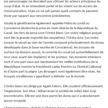
Les personnages ne devraient pas côtoyer les acteurs principaux du
coup d’état. Ils en entendent parler et les voient sur les écrans de
communication. Mais on ne sait jamais quels contacts ils peuvent
tisser par rapport aux rencontres précédentes.
Nisalia la généticienne également appelée Mère du corail ou
Conscience déclenche la prise en main directe de la République du
Corail. Ses fers de lance sont l’Ordre Blanc (un ordre religieux auquel
sont liés la grande majorité des empathes), l’Ordre Azur (un ordre
jusque-là secret au sein de l’armée composé principalement de clones
développés dans la base secrète de Conscience), les troupes de
surface (la division azure), le contrôle du corail (et potentiellement de
tous ceux ayant des implants) et les proteus. Ses ennemis intérieurs
sont d’une part ceux qui représentent les vieilles institutions de la
République comme la Présidente Laelia Trenton ou l’Amiral Calloway
et d’autre part la pègre. Les étrangers vont également être visés, les
troupes coralliennes s’apprêtant à déferler sur le monde.
L’Ordre blanc est dirigé par Agath Felorn. Elle soutient officieusement
l’eugénisme. Son rêve : débarrasser la société de mâles bien trop
encombrants. Elle est une dure parmi les dures qui n’a absolument
aucun scrupule.