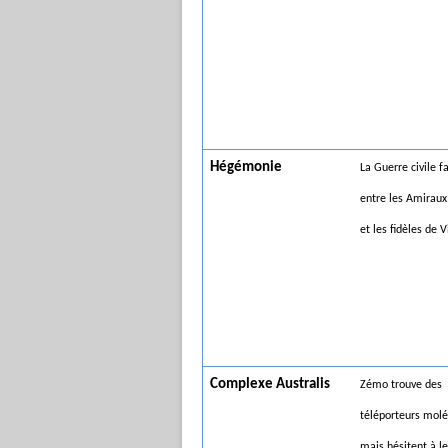
Hégémonie
La Guerre civile f
entre les Amiraux
et les fidèles de 
Complexe Australis
Zémo trouve des
téléporteurs molé
mais hésitent à les