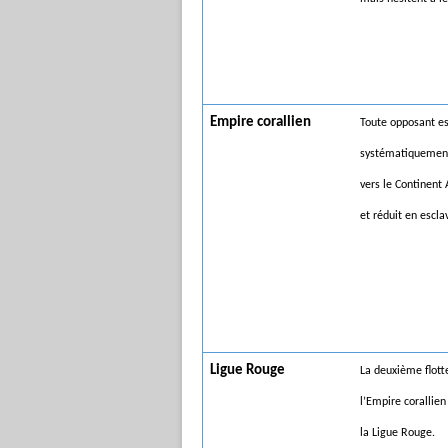
Empire corallien
Toute opposant es
systématiquemen
vers le Continent 
et réduit en escla
Ligue Rouge
La deuxième flott
l’Empire corallien
la Ligue Rouge.