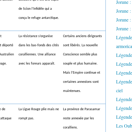
Jorune : 
de Scion l’Infidèle qui a
Jorune : 
conçu le refuge antarctique.
Jorune :
Jorune :
Légendes
t
La résistance s’organise
Certains anciens dirigeants
armorica
t déporté
dans les bas-fonds des cités
sont libérés. La nouvelle
Légendes
Australien
coralliennes. Une alliance
Conscience semble plus
Légendes
vage.
avec les foreurs apparaît.
souple et plus humaine.
Légendes
Mais l’Empire continue et
Légendes
certaines annexions sont
ciel
maintenues.
Légendes
Légendes
e de
La Ligue Rouge plie mais ne
La province de Parasamar
Légende
 attaque
rompt pas.
reste annexée par les
Les Oubl
coralliens.