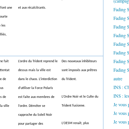
(campag
 font une
et aux récalcitrants.
Fading S
courte
Fading S
Fading S
e les
Fading S
liés,
Fading 
Fading 
Fading S
ne fait
L’ordre du Trident reprend le
Des nouveaux inhibiteurs
Fading S
ttentat
dessus mais la ville est
sont imposés aux prêtres
autre
ée de
dans le chaos. L’interdiction
du Trident.
INS : Ch
eus
d’utiliser la Force Polaris
INS : le
L’Ordre Noir et le Culte du
es de
est faite aux membres de
Je vous 
Trident fusionne.
a ville
l’ordre. Déméter se
Je vous 
rapproche du Soleil Noir
Je vous 
L’OESM renaît, plus
pour partager des