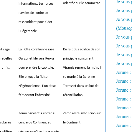
Je vous 
orientée sur le commerce.
informations. Les forces
Je vous 
navales de l’ordre se
Je vous 
rassemblent pour aider
(Mouseg
l’Hégémonie.
Je vous 
Je vous 
ait rage
La flotte corallienne rase
Du fait du sacrifice de son
Je vous 
 rebelles
Ourgor et file vers Keryss
principale concurrent,
Je vous 
Viramis.
pour prendre la capitale.
Viramis reprend la main. Il
Jorune : 
Elle engage la flotte
se marie à la Baronne
Jorune :
Hégémonienne. L’unité se
Terrasset dans un but de
Jorune : 
fait devant l’adversité.
réconciliation.
Jorune :
Jorune : 
Zemo parvient à entrer au
Zemo reste avec Scion sur
Jorune : 
culaires
centre du Continent et
le Continent.
Jorune :
 utiliser.
découvre qu’il est une copie