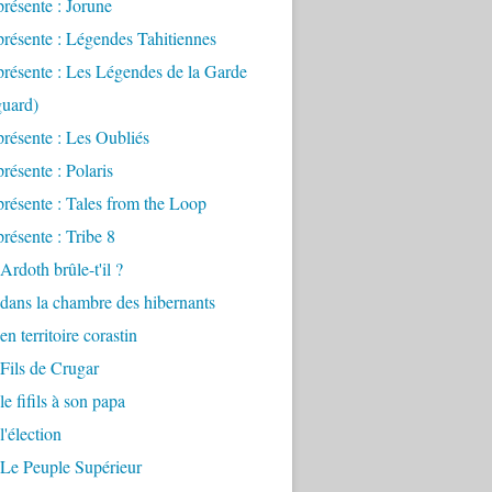
présente : Jorune
présente : Légendes Tahitiennes
présente : Les Légendes de la Garde
uard)
présente : Les Oubliés
présente : Polaris
présente : Tales from the Loop
présente : Tribe 8
Ardoth brûle-t'il ?
 dans la chambre des hibernants
en territoire corastin
 Fils de Crugar
le fifils à son papa
l'élection
 Le Peuple Supérieur