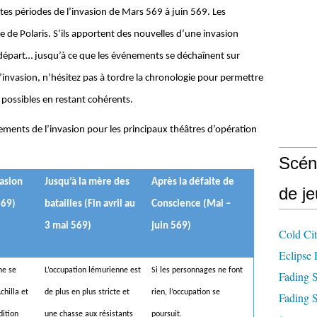
tes périodes de l’invasion de Mars 569 à juin 569. Les
de Polaris. S’ils apportent des nouvelles d’une invasion
u départ… jusqu’à ce que les événements se déchaînent sur
l’invasion, n’hésitez pas à tordre la chronologie pour permettre
s possibles en restant cohérents.
ements de l’invasion pour les principaux théâtres d’opération
Scén
vasion
Jusqu’à la mère des
Après la défaite de
de j
569)
batailles (Fin avril au
Conscience (Mai –
3 mai 569)
juin 569)
Cold City
Eclipse 
ne se
L’occupation lémurienne est
Si les personnages ne font
Fading S
chilla et
de plus en plus stricte et
rien, l’occupation se
Fading S
ition
une chasse aux résistants
poursuit.