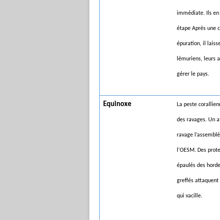
immédiate. Ils en
étape Après une 
épuration, il laiss
lémuriens, leurs al
gérer le pays.
Equinoxe
La peste corallien
des ravages. Un a
ravage l’assembl
l’OESM. Des prot
épaulés des hord
greffés attaquent l
qui vacille.