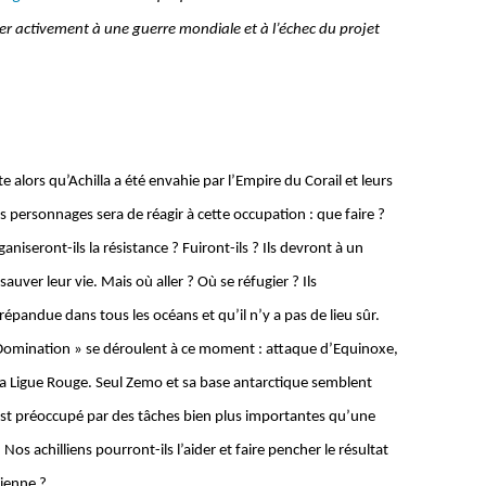
r activement à une guerre mondiale et à l’échec du projet
alors qu’Achilla a été envahie par l’Empire du Corail et leurs
es personnages sera de réagir à cette occupation : que faire ?
aniseront-ils la résistance ? Fuiront-ils ? Ils devront à un
uver leur vie. Mais où aller ? Où se réfugier ? Ils
répandue dans tous les océans et qu’il n’y a pas de lieu sûr.
Domination » se déroulent à ce moment : attaque d’Equinoxe,
 la Ligue Rouge. Seul Zemo et sa base antarctique semblent
est préoccupé par des tâches bien plus importantes qu’une
os achilliens pourront-ils l’aider et faire pencher le résultat
cienne ?