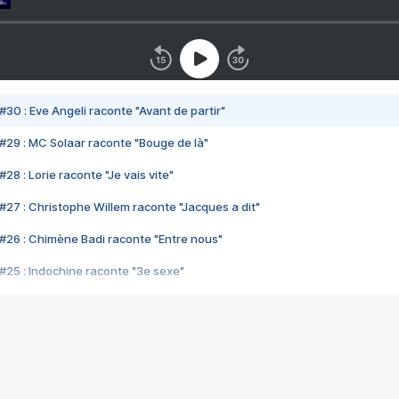
#30 : Eve Angeli raconte "Avant de partir"
#29 : MC Solaar raconte "Bouge de là"
28 : Lorie raconte "Je vais vite"
#27 : Christophe Willem raconte "Jacques a dit"
#26 : Chimène Badi raconte "Entre nous"
#25 : Indochine raconte "3e sexe"
#24 : Zaho raconte "C'est chelou"
#23 : Patrick Bruel raconte "Au café des délices"
#22 : Kyo raconte "Le chemin"