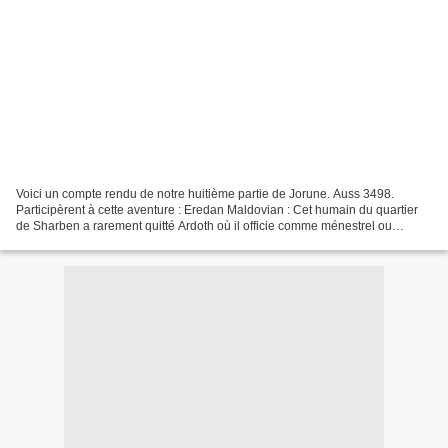
Voici un compte rendu de notre huitième partie de Jorune. Auss 3498.
Participèrent à cette aventure : Eredan Maldovian : Cet humain du quartier
de Sharben a rarement quitté Ardoth où il officie comme ménestrel ou
écrivain public. Ces amis qui l’apprécient...