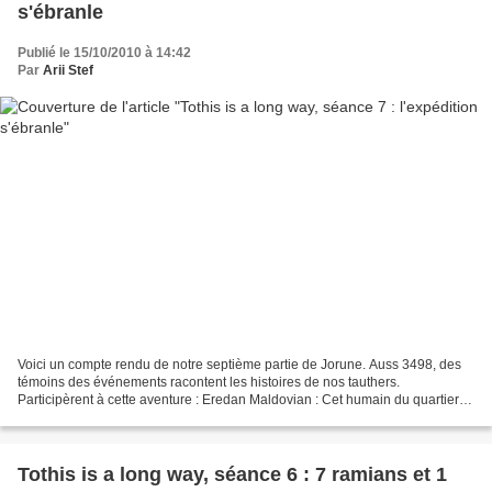
s'ébranle
Publié le 15/10/2010 à 14:42
Par
Arii Stef
Voici un compte rendu de notre septième partie de Jorune. Auss 3498, des
témoins des événements racontent les histoires de nos tauthers.
Participèrent à cette aventure : Eredan Maldovian : Cet humain du quartier
de Sharben a rarement quitté Ardoth où...
Tothis is a long way, séance 6 : 7 ramians et 1