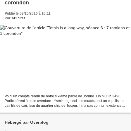
corondon
Publié le 08/10/2010 à 16:11
Par
Arii Stef
Voici un compte rendu de notre sixième partie de Jorune. Fin Mullin 3498.
Participèrent à cette aventure : Ysmir le grand : ce muadra est un caji fils de
caji fils de caji. Issu du quartier chic de Tocour, il n’a pas connu l’existence
misérable de nombre...
Hébergé par Overblog