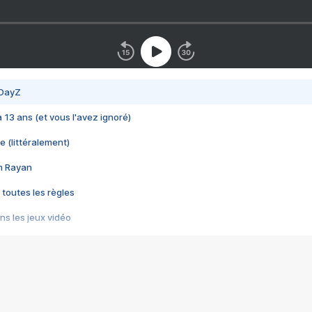
 DayZ
 a 13 ans (et vous l'avez ignoré)
e (littéralement)
im Rayan
 toutes les règles
s les jeux vidéo
us choquant de Rockstar ? - Le scandale BULLY
e plus moche de Steam
du RÊVE tourne au CAUCHEMAR