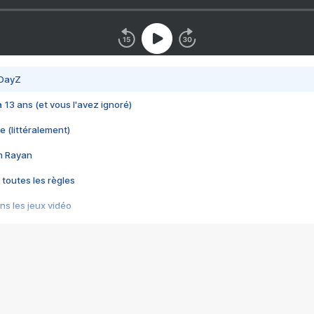
 DayZ
 a 13 ans (et vous l'avez ignoré)
e (littéralement)
im Rayan
 toutes les règles
s les jeux vidéo
us choquant de Rockstar ? - Le scandale BULLY
e plus moche de Steam
du RÊVE tourne au CAUCHEMAR
pendant 8 heures