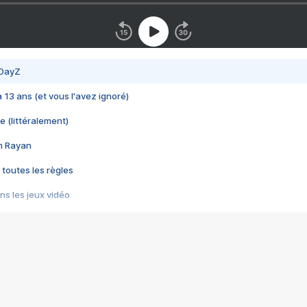
 DayZ
 a 13 ans (et vous l'avez ignoré)
e (littéralement)
im Rayan
 toutes les règles
s les jeux vidéo
us choquant de Rockstar ? - Le scandale BULLY
e plus moche de Steam
du RÊVE tourne au CAUCHEMAR
pendant 8 heures