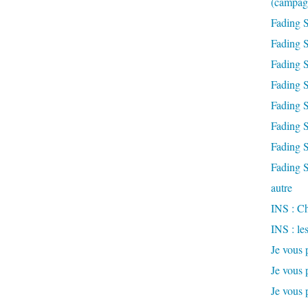
(campag
Fading S
Fading S
Fading S
Fading S
Fading 
Fading 
Fading S
Fading S
autre
INS : Ch
INS : le
Je vous 
Je vous 
Je vous 