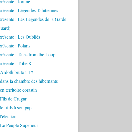
présente : Jorune
présente : Légendes Tahitiennes
présente : Les Légendes de la Garde
uard)
présente : Les Oubliés
présente : Polaris
présente : Tales from the Loop
présente : Tribe 8
Ardoth brûle-t'il ?
 dans la chambre des hibernants
en territoire corastin
 Fils de Crugar
le fifils à son papa
l'élection
 Le Peuple Supérieur