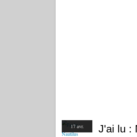
J'ai lu :
17 avr.