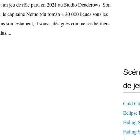
t un jeu de rôle paru en 2021 au Studio Deadcrows. Son
e : le capitaine Nemo (du roman « 20 000 lieues sous les
ans son testament, il vous a désignés comme ses héritiers
lus,...
Scén
de j
Cold City
Eclipse 
Fading S
Fading S