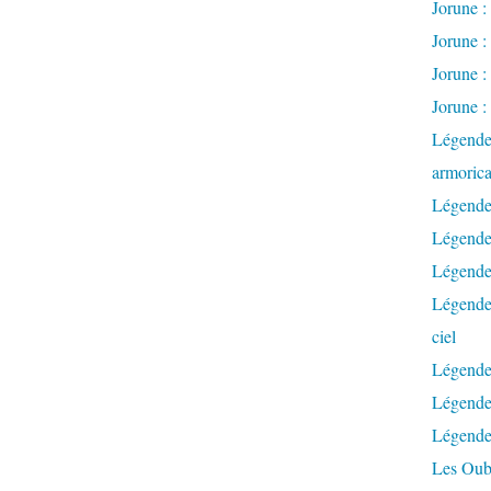
Jorune : 
Jorune : 
Jorune :
Jorune :
Légendes
armorica
Légendes
Légendes
Légendes
Légendes
ciel
Légendes
Légendes
Légende
Les Oubl