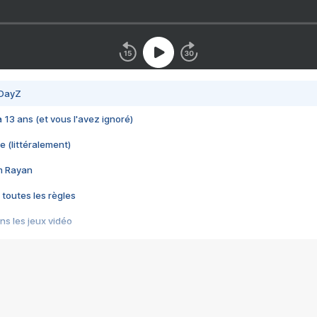
 DayZ
 a 13 ans (et vous l'avez ignoré)
e (littéralement)
im Rayan
 toutes les règles
s les jeux vidéo
us choquant de Rockstar ? - Le scandale BULLY
e plus moche de Steam
du RÊVE tourne au CAUCHEMAR