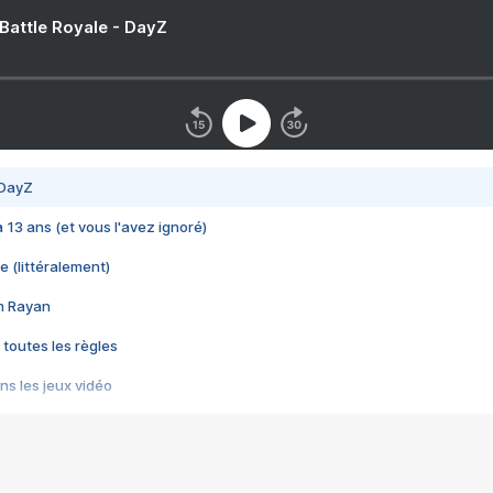
 Battle Royale - DayZ
 DayZ
 a 13 ans (et vous l'avez ignoré)
e (littéralement)
im Rayan
 toutes les règles
s les jeux vidéo
us choquant de Rockstar ? - Le scandale BULLY
e plus moche de Steam