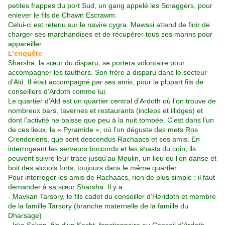
petites frappes du port Sud, un gang appelé les Scraggers, pour
enlever le fils de Chawn Escrawm.
Celui-ci est retenu sur le navire cygra. Mawssi attend de finir de
charger ses marchandises et de récupérer tous ses marins pour
appareiller.
L’enquête
Sharsha, la sœur du disparu, se portera volontaire pour
accompagner les tauthers. Son frère a disparu dans le secteur
d’Ald. Il était accompagné par ses amis, pour la plupart fils de
conseillers d’Ardoth comme lui.
Le quartier d’Ald est un quartier central d’Ardoth où l’on trouve de
nombreux bars, tavernes et restaurants (incleps et illidges) et
dont l’activité ne baisse que peu à la nuit tombée. C’est dans l’un
de ces lieux, la « Pyramide », où l’on déguste des mets Ros
Crendoriens, que sont descendus Rachaacs et ses amis. En
interrogeant les serveurs boccords et les shasts du coin, ils
peuvent suivre leur trace jusqu’au Moulin, un lieu où l’on danse et
boit des alcools forts, toujours dans le même quartier.
Pour interroger les amis de Rachaacs, rien de plus simple : il faut
demander à sa sœur Sharsha. Il y a :
- Mavkan Tarsory, le fils cadet du conseiller d’Heridoth et membre
de la famille Tarsory (branche maternelle de la famille du
Dharsage)