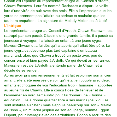
Chaan est l’épouse du représentant crugar au Conseil d’Ardoth,
Chawn Escrawm. Leur fils nommé Rachaacs a disparu la veille
lors d’une virée de nuit avec des amis. Elle a l’impression que les
yords ne prennent pas l’affaire au sérieux et souhaite que les
tauthers enquêtent. La signature de Melody Mellon est à la clé.
L’intrigue
Le représentant crugar au Conseil d’Ardoth, Chawn Escrawm, est
rattrapé par son passé. Citadin d’une grande famille, il a passé sa
jeunesse à voyager. Il a laissé un enfant à une jeune cygra,
Mawssi Chwaw, et a fui dès qu’il a appris qu’il allait être père. La
jeune cygra est devenue plus tard capitaine d’un bateau
marchand, alors que Chawn a trouvé un poste avec peu de
concurrence et bien payée à Ardoth. Ce qui devait arriver arriva,
Mawssi en escale à Ardoth a entendu parler de Chawn et a
décidé de se venger.
Après avoir pris ses renseignements et fait espionner son ancien
amant, elle a été énervée de voir qu’il était en couple avec deux
enfants et choquée de voir l’éducation trop « humaine » apportée
au jeune fils de Chawn. Elle a conçu l’idée de l’enlever et de
l’emmener en nord Temauntro pour lui donner une « bonne »
éducation. Elle a donné quartier libre à ses marins (ceux qui se
sont installés au Shen) mais s’appuie beaucoup sur son « Maître
de l’Isho », un muadra jaspien de son équipage, nommé Eggon
Dupont, pour interagir avec des ardothiens. Eggon a recruté des