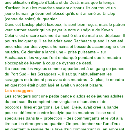
une utilisation illégale d’Ebba et de Desti, mais que le temps
d’arriver, le ou les muadras avaient disparu. Ils ont trouvé un
jeune humain grièvement blessé qu’ils ont amené au Enclep
(centre de soins) du quartier.
Dans cet Enclep plutôt luxueux, ils sont bien reçus, mais le patron
veut surtout savoir qui va payer la note du séjour de Kevan.
Celui-ci est encore salement amoché et a du mal à se déplacer. Il
pourra indiquer qu’il se baladait avec Rachaacs quand ils ont été
encerclés par des voyous humains et boccords accompagné d’un
muadra. Ce dernier a lancé une « prise puissante » sur
Rachaacs et les voyous l’ont embarqué pendant que le muadra
s’occupait de Kevan à coup de dyshas de desti.
Il a reconnu les voyous comme appartenant à un gang de jeunes
du Port Sud « les Scraggers ». Il sait qu’habituellement les
scraggers ne traînent pas avec des muadras. De plus, le muadra
en question était plutôt âgé et avait un accent bizarre.
Les scraggers
Les scraggers sont une petite bande d’ados et de jeunes adultes
du port sud. Ils comptent une vingtaine d’humains et de
boccords, filles et garçons. Le Caïd, Djeje, avait créé la bande
pour se défendre contre les dyte punks muadras. Ils se sont
spécialisés dans la « protection » des commerçants et le vol à la
tire sur les étrangers au quartier. On peut tomber sur l’un d’eux
en guettant la remise de la taxe d’un commerçant ou en arborant