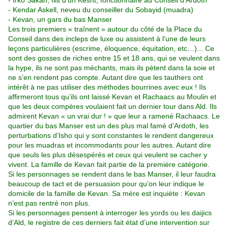
- Irko Sakan, fils d’un Kesht, fonctionnaire au Conseil d’Ardoth
- Kendar Askell, neveu du conseiller du Sobayid (muadra)
- Kevan, un gars du bas Manser
Les trois premiers « traînent » autour du côté de la Place du
Conseil dans des incleps de luxe ou assistent à l’une de leurs
leçons particulières (escrime, éloquence, équitation, etc…)... Ce
sont des gosses de riches entre 15 et 18 ans, qui se veulent dans
la hype, ils ne sont pas méchants, mais ils pètent dans la soie et
ne s’en rendent pas compte. Autant dire que les tauthers ont
intérêt à ne pas utiliser des méthodes bourrines avec eux ! Ils
affirmeront tous qu’ils ont laissé Kevan et Rachaacs au Moulin et
que les deux compères voulaient fait un dernier tour dans Ald. Ils
admirent Kevan « un vrai dur ! » que leur a ramené Rachaacs. Le
quartier du bas Manser est un des plus mal famé d’Ardoth, les
perturbations d’Isho qui y sont constantes le rendent dangereux
pour les muadras et incommodants pour les autres. Autant dire
que seuls les plus désespérés et ceux qui veulent se cacher y
vivent. La famille de Kevan fait partie de la première catégorie.
Si les personnages se rendent dans le bas Manser, il leur faudra
beaucoup de tact et de persuasion pour qu’on leur indique le
domicile de la famille de Kevan. Sa mère est inquiète : Kevan
n’est pas rentré non plus.
Si les personnages pensent à interroger les yords ou les daijics
d’Ald, le registre de ces derniers fait état d’une intervention sur