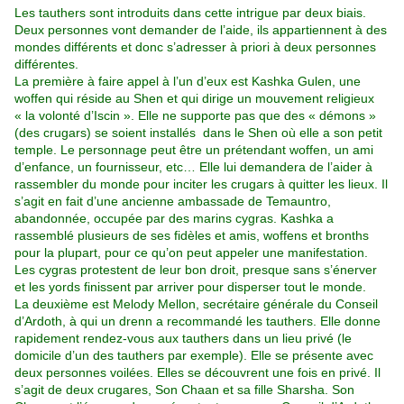
Les tauthers sont introduits dans cette intrigue par deux biais.
Deux personnes vont demander de l’aide, ils appartiennent à des
mondes différents et donc s’adresser à priori à deux personnes
différentes.
La première à faire appel à l’un d’eux est Kashka Gulen, une
woffen qui réside au Shen et qui dirige un mouvement religieux
« la volonté d’Iscin ». Elle ne supporte pas que des « démons »
(des crugars) se soient installés dans le Shen où elle a son petit
temple. Le personnage peut être un prétendant woffen, un ami
d’enfance, un fournisseur, etc… Elle lui demandera de l’aider à
rassembler du monde pour inciter les crugars à quitter les lieux. Il
s’agit en fait d’une ancienne ambassade de Temauntro,
abandonnée, occupée par des marins cygras. Kashka a
rassemblé plusieurs de ses fidèles et amis, woffens et bronths
pour la plupart, pour ce qu’on peut appeler une manifestation.
Les cygras protestent de leur bon droit, presque sans s’énerver
et les yords finissent par arriver pour disperser tout le monde.
La deuxième est Melody Mellon, secrétaire générale du Conseil
d’Ardoth, à qui un drenn a recommandé les tauthers. Elle donne
rapidement rendez-vous aux tauthers dans un lieu privé (le
domicile d’un des tauthers par exemple). Elle se présente avec
deux personnes voilées. Elles se découvrent une fois en privé. Il
s’agit de deux crugares, Son Chaan et sa fille Sharsha. Son