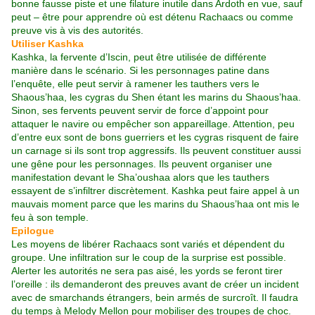
bonne fausse piste et une filature inutile dans Ardoth en vue, sauf
peut – être pour apprendre où est détenu Rachaacs ou comme
preuve vis à vis des autorités.
Utiliser Kashka
Kashka, la fervente d’Iscin, peut être utilisée de différente
manière dans le scénario. Si les personnages patine dans
l’enquête, elle peut servir à ramener les tauthers vers le
Shaous’haa, les cygras du Shen étant les marins du Shaous’haa.
Sinon, ses fervents peuvent servir de force d’appoint pour
attaquer le navire ou empêcher son appareillage. Attention, peu
d’entre eux sont de bons guerriers et les cygras risquent de faire
un carnage si ils sont trop aggressifs. Ils peuvent constituer aussi
une gêne pour les personnages. Ils peuvent organiser une
manifestation devant le Sha’oushaa alors que les tauthers
essayent de s’infiltrer discrètement. Kashka peut faire appel à un
mauvais moment parce que les marins du Shaous’haa ont mis le
feu à son temple.
Epilogue
Les moyens de libérer Rachaacs sont variés et dépendent du
groupe. Une infiltration sur le coup de la surprise est possible.
Alerter les autorités ne sera pas aisé, les yords se feront tirer
l’oreille : ils demanderont des preuves avant de créer un incident
avec de smarchands étrangers, bein armés de surcroît. Il faudra
du temps à Melody Mellon pour mobiliser des troupes de choc.