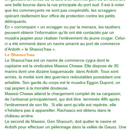
une belle bourse dans la rue principale du port sud. Il est à noter
que les commerçants ne sont pas coopératifs, les scraggers
opérant réellement leur office de protection contre les petits
délinquants.
En « corrompant » un scragger ou par la menace, les tauthers
peuvent obtenir l’information qu’ils ont été contactés par un
muadra jaspien pour réaliser l’enlèvement du jeune crugar. Celui-
ci a été emmené dans un navire amarré au port de commerce
d’Ardoth « le Shaous’haa ».
Le Shaous’haa
Le Shaous’haa est un navire de commerce cygra dont le
capitaine est la vindicative Mawssi Chwaw. Elle dispose de 30
marins dont une dizaine baguenaude dans Ardoth. Tous sont
armés, la moitié sont des guerriers redoutables possédant une
arbalète. Son garde du corps est le muadra Eggon Dupont, un
caji jaspien à la moralité douteuse.
Mawssi Chwaw attend le chargement complet de sa cargaison,
de l’artisanat principalement, qui doit être terminée 48h après
l’enlèvement de son fils . Si elle sent qu’elle est repérée, elle
n’hésitera pas à appareiller. Rachaacs est détenu dans le
château arrière.
Le second de Mawssi, Gen Shaouch, doit quitter le navire et
Ardoth pour effectuer un pèlerinage dans la vallée de Gauss. Une