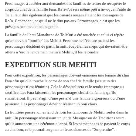
Personnages à accéder aux demandes des familles de tenter de récupérer le
corps du chef de la famille Fara. Ra’a-Poi sera même prêt à invoquer l’aide de
Tu, il leur dira également que les canards rouges étaient les messagers de
Ro’o. Cependant, ce qu’il ne le dira pas aux Personnages, c’est que les
présages sont peu encourageants.
La famille de l’ami Manahune de Te-Muri a été touchée et celui-ci répète
qu’on devrait “bouffer” les Mehiti. Personne ne l’écoute mais si les
personnages décident de partir la nuit récupérer les corps qui devraient être
offerts à ‘oro le lendemain matin à Mehiti, il les rejoindra.
EXPEDITION SUR MEHITI
Pour cette expédition, les personnages doivent emmener une femme du clan
Fara afin qu’elle touche le corps de son chef de famille (si aucun des
personnages n’est féminin). Cela le désacralisera et le rendra impropre au
sacrifice. Les Fara laisseront les personnages choisir la femme qu’ils
emmèneront. Il peut s’agir d’une peste, d’une femme vigoureuse ou d’une
peureuse. Les personnages devront réaliser un bon choix.
La frontière passée, on entend de loin les tambours de Mehiti rouler dans la
nuit. Un personnage réussissant un jet de Musique ou de Traditions saura
qu’ils annoncent une cérémonie ‘arioi. Si les personnages se passent le corps
au charbon, cela pourrait augmenter leurs chances de “Surprendre”.