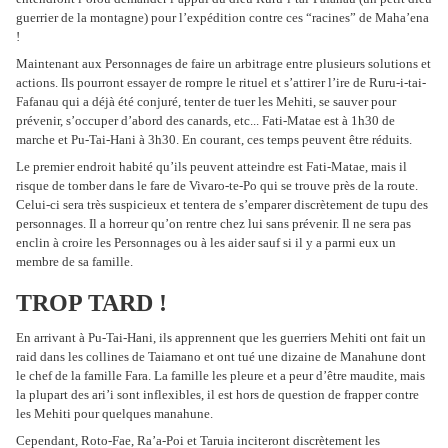
guerrier de la montagne) pour l’expédition contre ces “racines” de Maha’ena
!
Maintenant aux Personnages de faire un arbitrage entre plusieurs solutions et
actions. Ils pourront essayer de rompre le rituel et s’attirer l’ire de Ruru-i-tai-
Fafanau qui a déjà été conjuré, tenter de tuer les Mehiti, se sauver pour
prévenir, s’occuper d’abord des canards, etc... Fati-Matae est à 1h30 de
marche et Pu-Tai-Hani à 3h30. En courant, ces temps peuvent être réduits.
Le premier endroit habité qu’ils peuvent atteindre est Fati-Matae, mais il
risque de tomber dans le fare de Vivaro-te-Po qui se trouve près de la route.
Celui-ci sera très suspicieux et tentera de s’emparer discrètement de tupu des
personnages. Il a horreur qu’on rentre chez lui sans prévenir. Il ne sera pas
enclin à croire les Personnages ou à les aider sauf si il y a parmi eux un
membre de sa famille.
TROP TARD !
En arrivant à Pu-Tai-Hani, ils apprennent que les guerriers Mehiti ont fait un
raid dans les collines de Taiamano et ont tué une dizaine de Manahune dont
le chef de la famille Fara. La famille les pleure et a peur d’être maudite, mais
la plupart des ari’i sont inflexibles, il est hors de question de frapper contre
les Mehiti pour quelques manahune.
Cependant, Roto-Fae, Ra’a-Poi et Taruia inciteront discrètement les