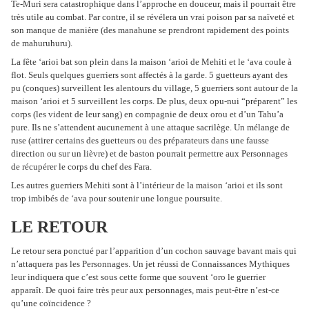
Te-Muri sera catastrophique dans l’approche en douceur, mais il pourrait être
très utile au combat. Par contre, il se révélera un vrai poison par sa naïveté et
son manque de manière (des manahune se prendront rapidement des points
de mahuruhuru).
La fête ‘arioi bat son plein dans la maison ‘arioi de Mehiti et le ‘ava coule à
flot. Seuls quelques guerriers sont affectés à la garde. 5 guetteurs ayant des
pu (conques) surveillent les alentours du village, 5 guerriers sont autour de la
maison ‘arioi et 5 surveillent les corps. De plus, deux opu-nui “préparent” les
corps (les vident de leur sang) en compagnie de deux orou et d’un Tahu’a
pure. Ils ne s’attendent aucunement à une attaque sacrilège. Un mélange de
ruse (attirer certains des guetteurs ou des préparateurs dans une fausse
direction ou sur un lièvre) et de baston pourrait permettre aux Personnages
de récupérer le corps du chef des Fara.
Les autres guerriers Mehiti sont à l’intérieur de la maison ‘arioi et ils sont
trop imbibés de ‘ava pour soutenir une longue poursuite.
LE RETOUR
Le retour sera ponctué par l’apparition d’un cochon sauvage bavant mais qui
n’attaquera pas les Personnages. Un jet réussi de Connaissances Mythiques
leur indiquera que c’est sous cette forme que souvent ‘oro le guerrier
apparaît. De quoi faire très peur aux personnages, mais peut-être n’est-ce
qu’une coïncidence ?