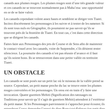
canards aux plumes rouges. Les plumes rouges sont d’une très grande valeur
et ces canards ne se trouvent normalement pas à Maha’ena: une opportunité
en or de se faire valoir.
Les canards cependant volent assez hauts et semblent se diriger vers Tiarei.
Incitez discrètement les personnages à les suivre et à tenter de les ramener. Si
ils sont tous nuls en Géographie, ils pourraient ne pas savoir qu’ils se
trouvent près de la frontière de Tiarei. En tout cas, c’est dans cette direction
que se dirigent les canards.
Faites faire aux Personnages des jets de Course et de Sens afin de maintenir
le contact visuel avec les canards, voire de Surprendre, s’ils désirent rester
silencieux. La poursuite des canards n’est pas réussie d’avance et il faut
qu’ils soient bons. Ils se retrouveront dans une petite vallée en territoire
Tiarei.
UN OBSTACLE
Les canards se sont posés sur un petit lac où le ruisseau de la vallée prend sa
source. Cependant, un petit marae proche du lac se trouve entre les plumes
rouges convoitées et les personnages. Un orou est en train d’y faire une
invocation. Quatre guerriers Mehiti (Signification des tatouages ou
Traditions pour savoir qu’il s’agit de guerriers Mehiti) attendent à l’extérieur
du petit marae. Si les Personnages parviennent à s’approcher pour écouter, ils
entendront l’orou demander l’appui du dieu Ruru-i-tai-Fafanau (un petit dieu