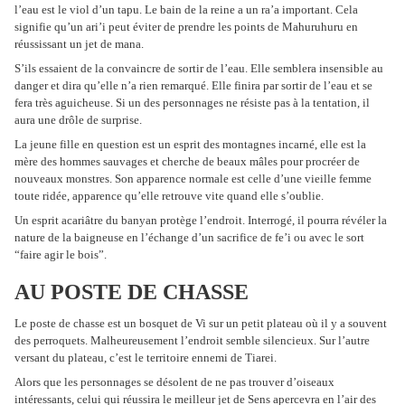
l’eau est le viol d’un tapu. Le bain de la reine a un ra’a important. Cela
signifie qu’un ari’i peut éviter de prendre les points de Mahuruhuru en
réussissant un jet de mana.
S’ils essaient de la convaincre de sortir de l’eau. Elle semblera insensible au
danger et dira qu’elle n’a rien remarqué. Elle finira par sortir de l’eau et se
fera très aguicheuse. Si un des personnages ne résiste pas à la tentation, il
aura une drôle de surprise.
La jeune fille en question est un esprit des montagnes incarné, elle est la
mère des hommes sauvages et cherche de beaux mâles pour procréer de
nouveaux monstres. Son apparence normale est celle d’une vieille femme
toute ridée, apparence qu’elle retrouve vite quand elle s’oublie.
Un esprit acariâtre du banyan protège l’endroit. Interrogé, il pourra révéler la
nature de la baigneuse en l’échange d’un sacrifice de fe’i ou avec le sort
“faire agir le bois”.
AU POSTE DE CHASSE
Le poste de chasse est un bosquet de Vi sur un petit plateau où il y a souvent
des perroquets. Malheureusement l’endroit semble silencieux. Sur l’autre
versant du plateau, c’est le territoire ennemi de Tiarei.
Alors que les personnages se désolent de ne pas trouver d’oiseaux
intéressants, celui qui réussira le meilleur jet de Sens apercevra en l’air des