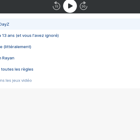
 DayZ
 a 13 ans (et vous l'avez ignoré)
e (littéralement)
im Rayan
 toutes les règles
s les jeux vidéo
us choquant de Rockstar ? - Le scandale BULLY
e plus moche de Steam
du RÊVE tourne au CAUCHEMAR
pendant 8 heures
it… à tort