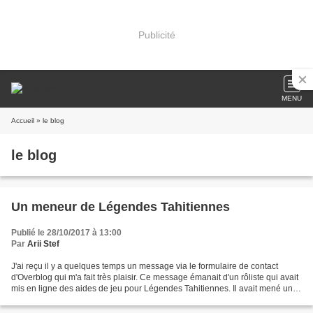
Publicité
MENU
Accueil
» le blog
le blog
Un meneur de Légendes Tahitiennes
Publié le 28/10/2017 à 13:00
Par
Arii Stef
J'ai reçu il y a quelques temps un message via le formulaire de contact
d'Overblog qui m'a fait très plaisir. Ce message émanait d'un rôliste qui avait
mis en ligne des aides de jeu pour Légendes Tahitiennes. Il avait mené une
campagne sur une année avec...