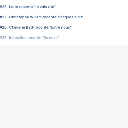
28 : Lorie raconte "Je vais vite"
#27 : Christophe Willem raconte "Jacques a dit"
#26 : Chimène Badi raconte "Entre nous"
#25 : Indochine raconte "3e sexe"
#24 : Zaho raconte "C'est chelou"
#23 : Patrick Bruel raconte "Au café des délices"
#22 : Kyo raconte "Le chemin"
#21 : Nolwenn Leroy raconte "Cassé"
#20 : Patrick Hernandez raconte "Born to be alive"
#19 : Lorie raconte "Près de moi"
#18 : Michael Jones raconte "A nos actes manqués" (avec Jean-Jacque
#17 : Khaled raconte "Aïcha"