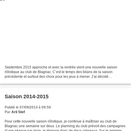
Septembre 2015 approche et avec la rentrée vient une nouvelle saison
rôlistique au club de Blagnac. C’est le temps des bilans de la saison
précédente et surtout des choix pour les jeux à mener. J’ai décidé
d’augmenter ma fréquentation et de passer à 3...
Saison 2014-2015
Publié le 07/09/2014 à 09:59
Par
Arii Stef
Pour cette nouvelle saison rôlistique, je continue à maîtriser au club de
Blagnac une semaine sur deux. Le planning du club prévoit des campagnes
d’une séance par mois, je dispose donc de deux créneaux. Sur le premier, je