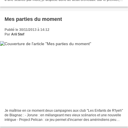
poursuis pour l’instant ma campagne...
Mes parties du moment
Publié le 30/11/2013 à 14:12
Par
Arii Stef
Je maîtrise en ce moment deux campagnes aux club "Les Enfants de R'lyeh"
de Blagnac : - Jorune : en mélangeant mes vieux scénarios et une nouvelle
intrigue - Project Pelican : ce jeu permet d'incarner des amérindiens peu
après l'occupation d'Alcatraz...