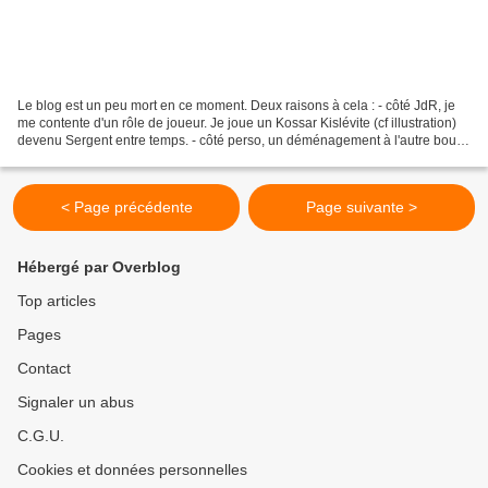
Le blog est un peu mort en ce moment. Deux raisons à cela : - côté JdR, je
me contente d'un rôle de joueur. Je joue un Kossar Kislévite (cf illustration)
devenu Sergent entre temps. - côté perso, un déménagement à l'autre bout
de la France est en perspective...
< Page précédente
Page suivante >
Hébergé par Overblog
Top articles
Pages
Contact
Signaler un abus
C.G.U.
Cookies et données personnelles