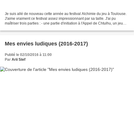
Je suis allé de nouveau cette année au festival Alchimie du jeu à Toulouse.
J'aime vraiment ce festival assez impressionnant par sa taille. J'ai pu
maîtriser trois parties : - une partie d'initiation à l'Appel de Chtulhu, un jeu
que je n'avais jamais...
Mes envies ludiques (2016-2017)
Publié le 02/10/2016 à 11:00
Par
Arii Stef